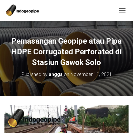
T
O
G
G
L
Pemasangan Geopipe atau Pipa
E
N
HDPE Corrugated Perforated di
A
V
Stasiun Gawok Solo
I
G
Published by
angga
on
November 11, 2021
A
T
I
O
N