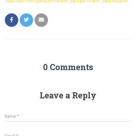
pipa hdpe corrugated perforated
pipa perforated
pipa resapan
0 Comments
Leave a Reply
Name
*