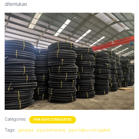
ditentukan.
Categories:
PIPA HDPE CORRUGATED
Tags:
geopipe
pipa berlubang
pipa hdpe corrugated