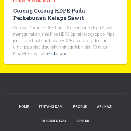
PIPA HDPE CORRUGATED
Gorong Gorong HDPE Pada
Perkebunan Kelapa Sawit
Gorong Gorong HDPE Pada Perkebunan Kelapa Sawit
menggunakan jenis Pipa HDPE Spiral Indogeopipe. Pipa
jenis ini terbuat dari bahan HDPE anti korosi dengan
umur pipa bisa digunakan hingga lebih dari 50 tahun.
Pipa HDPE Spiral
Read more…
HOME
TENTANG KAMI
PRODUK
APLIKASI
DOKUMENTASI
KONTAK