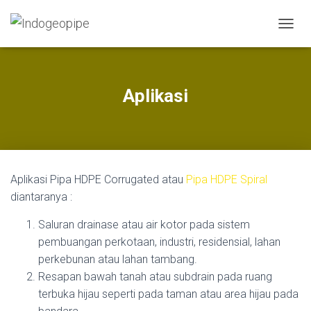
T
O
G
G
L
Aplikasi
E
N
A
V
I
G
Aplikasi Pipa HDPE Corrugated atau
Pipa HDPE Spiral
A
T
diantaranya :
I
O
Saluran drainase atau air kotor pada sistem
N
pembuangan perkotaan, industri, residensial, lahan
perkebunan atau lahan tambang.
Resapan bawah tanah atau subdrain pada ruang
terbuka hijau seperti pada taman atau area hijau pada