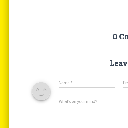
0 C
Leav
Name
*
Em
What's on your mind?