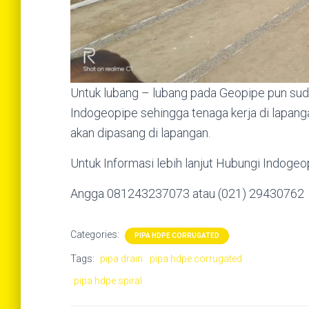
Untuk lubang – lubang pada Geopipe pun suda
Indogeopipe sehingga tenaga kerja di lapanga
akan dipasang di lapangan.
Untuk Informasi lebih lanjut Hubungi Indogeo
Angga 081243237073 atau (021) 29430762
Categories:
PIPA HDPE CORRUGATED
Tags:
pipa drain
pipa hdpe corrugated
pipa hdpe spiral