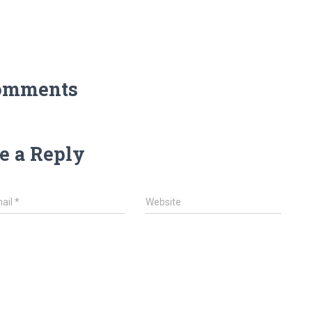
omments
e a Reply
ail
*
Website