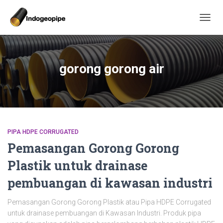
TOGG
NAVIG
gorong gorong air
PIPA HDPE CORRUGATED
Pemasangan Gorong Gorong
Plastik untuk drainase
pembuangan di kawasan industri
Pemasangan Gorong Gorong Plastik atau Pipa HDPE Corrugated
untuk drainase pembuangan di Kawasan Industri. Produk pipa